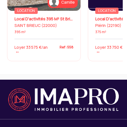
Camille
LOCATION
LOCATION
Local D'activités 395 M² St Brieuc
SAINT BRIEUC (22000)
Plérin (22190)
395 m²
375 m²
Loyer 33 575 €/an
Loyer 33 750 €/a
Ref : 558
**
**