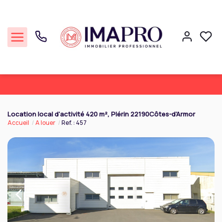
Commerce
Location local d'activité 420 m², Plérin 22190Côtes-d'Armor
Accueil
A louer
Ref. : 457
Professionnel
Cession Entreprise
Notre agence
Réalisations