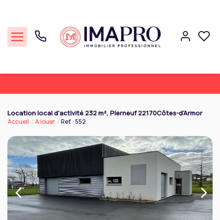
Commerce
Location local d'activité 232 m², Plerneuf 22170Côtes-d'Armor
Accueil
A louer
Ref. : 552
Professionnel
Cession Entreprise
Notre agence
Réalisations