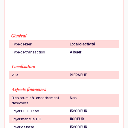
Général
Type de bien
Local d'activité
Type de transaction
A louer
Localisation
Ville
PLERNEUF
Aspects financiers
Bien soumis à l'encadrement
Non
des loyers
Loyer HT HC / an
13200 EUR
Loyer mensuel HC
1100 EUR
Loyer de base
13200 EUR