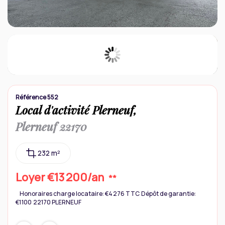
Contact
Référence 552
Local d'activité Plerneuf,
Plerneuf 22170
232 m²
Loyer €13 200/an
**
Honoraires charge locataire: €4 276 TTC
Dépôt de garantie:
€1 100
22170 PLERNEUF