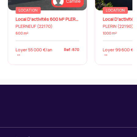
Camille
LOCATION
LOCATION
Local D'activités 600 M² PLERNEUF
Local D'activité
PLERNEUF (22170)
PLERIN (22190)
600 m²
1000 m²
Loyer 55 000 €/an
Loyer 99 600 €/
Ref : 870
**
**