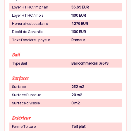
Loyer HT HC / m2 / an
56.89 EUR
Loyer HT HC / mois
1100 EUR
Honoraires Locataire
4276 EUR
Dépôt de Garantie
1100 EUR
Taxe Foncière - payeur
Preneur
Bail
Type Bail
Bail commercial 3/6/9
Surfaces
Surface
232 m2
Surface Bureaux
20 m2
Surface divisible
0 m2
Extérieur
Forme Toiture
Toit plat