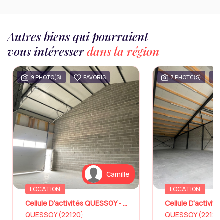
Autres biens qui pourraient
vous intéresser
dans la région
9 PHOTO(S)
FAVORIS
7 PHOTO(S)
Camille
LOCATION
LOCATION
Cellule D'activités QUESSOY - 171m²
Cellule D'activi
QUESSOY (22120)
QUESSOY (22120