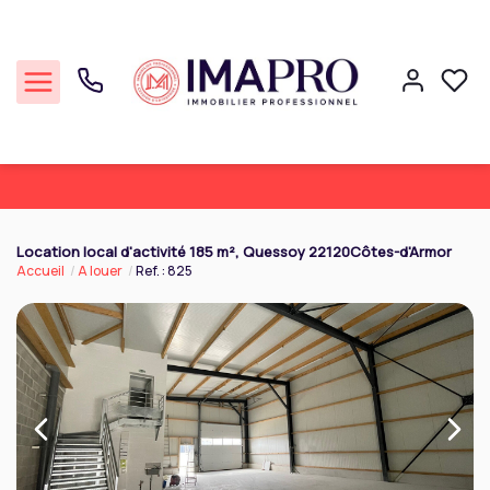
Commerce
Location local d'activité 185 m², Quessoy 22120Côtes-d'Armor
Accueil
A louer
Ref. : 825
Professionnel
Cession Entreprise
Notre agence
Réalisations