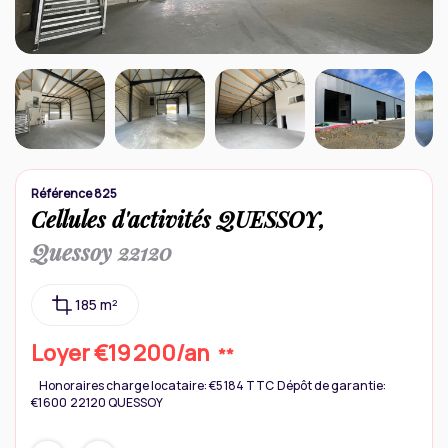
Contact
Référence 825
Cellules d'activités QUESSOY,
Quessoy 22120
185 m²
Loyer €19 200/an
**
Honoraires charge locataire: €5 184 TTC
Dépôt de garantie:
€1 600
22120 QUESSOY