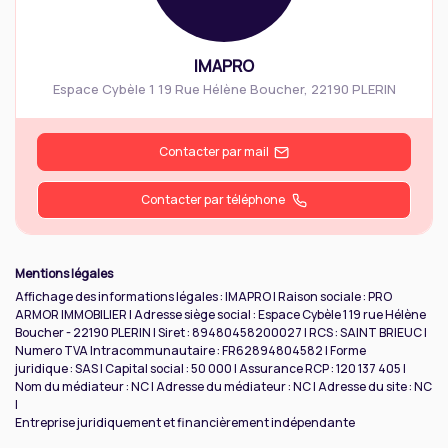
IMAPRO
Espace Cybèle 1 19 Rue Hélène Boucher
,
22190
PLERIN
Contacter par mail
Contacter par téléphone
Mentions légales
Affichage des informations légales : IMAPRO | Raison sociale : PRO
ARMOR IMMOBILIER | Adresse siège social : Espace Cybèle 1 19 rue Hélène
Boucher - 22190 PLERIN | Siret : 89480458200027 | RCS : SAINT BRIEUC |
Numero TVA Intracommunautaire : FR62894804582 | Forme
juridique : SAS | Capital social : 50 000 | Assurance RCP : 120 137 405 |
Nom du médiateur : NC | Adresse du médiateur : NC | Adresse du site : NC
|
Entreprise juridiquement et financièrement indépendante