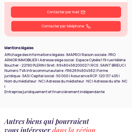
Contacter par mail
Contacter par téléphone
Mentions légales
Affichage des informations légales : IMAPRO | Raison sociale : PRO
ARMOR IMMOBILIER | Adresse siège social : Espace Cybèle 1 19 rue Hélène
Boucher - 22190 PLERIN | Siret : 89480458200027 | RCS : SAINT BRIEUC |
Numero TVA Intracommunautaire : FR62894804582 | Forme
juridique : SAS | Capital social : 50 000 | Assurance RCP : 120 137 405 |
Nom du médiateur : NC | Adresse du médiateur : NC | Adresse du site : NC
|
Entreprise juridiquement et financièrement indépendante
Autres biens qui pourraient
vous intéresser
dans la région