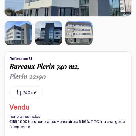
Contact
Référence 51
Bureaux Plerin 740 m2,
Plerin 22190
740 m²
Vendu
honoraires inclus
€1 554 000
hors honoraires
Honoraires : 6.56% TTC à la charge de
l'acquéreur