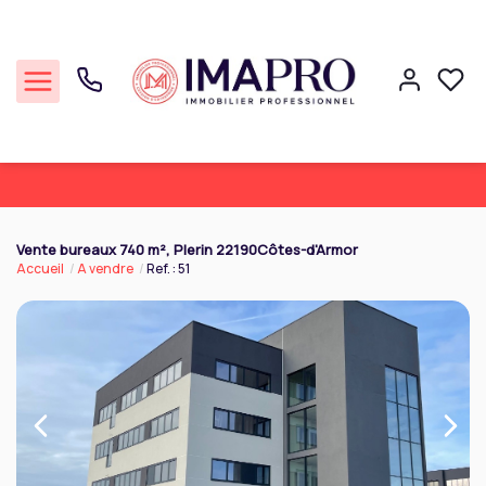
Commerce
Vente bureaux 740 m², Plerin 22190Côtes-d'Armor
Accueil
A vendre
Ref. : 51
Professionnel
Cession Entreprise
Notre agence
Réalisations