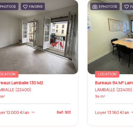
 PHOTO(S)
FAVORIS
3 PHOTO(S)
F
OCATION
LOCATION
reaux Lamballe 130 M2
Bureaux 94 M² Lam
MBALLE (22400)
LAMBALLE (22400)
 m²
94 m²
yer 12 000 €/an
Loyer 13 160 €/an
Ref : 901
**
*