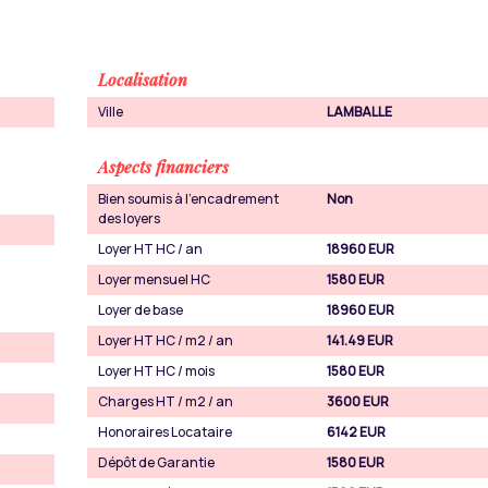
Localisation
Ville
LAMBALLE
Aspects financiers
Bien soumis à l'encadrement
Non
des loyers
Loyer HT HC / an
18960 EUR
Loyer mensuel HC
1580 EUR
Loyer de base
18960 EUR
Loyer HT HC / m2 / an
141.49 EUR
Loyer HT HC / mois
1580 EUR
Charges HT / m2 / an
3600 EUR
Honoraires Locataire
6142 EUR
Dépôt de Garantie
1580 EUR