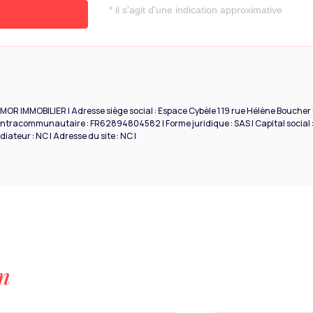
RMOR IMMOBILIER | Adresse siège social : Espace Cybèle 1 19 rue Hélène Boucher
ntracommunautaire : FR62894804582 | Forme juridique : SAS | Capital social :
ateur : NC | Adresse du site : NC |
on