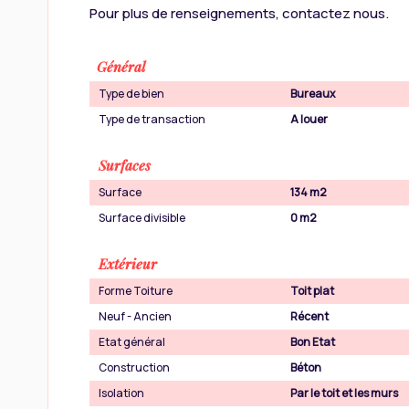
Pour plus de renseignements, contactez nous.
Général
Type de bien
Bureaux
Type de transaction
A louer
Surfaces
Surface
134 m2
Surface divisible
0 m2
Extérieur
Forme Toiture
Toit plat
Neuf - Ancien
Récent
Etat général
Bon Etat
Construction
Béton
Isolation
Par le toit et les murs