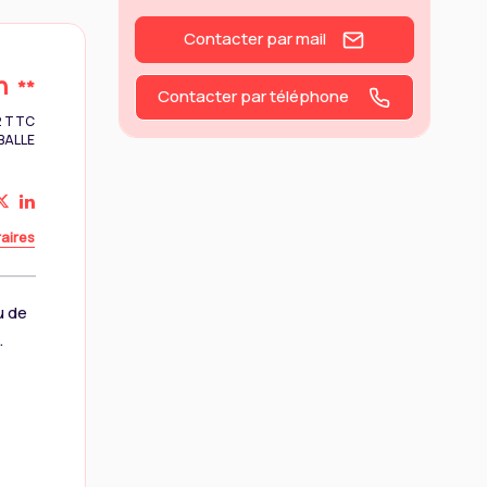
Contacter par mail
n
**
Contacter par téléphone
42 TTC
BALLE
aires
u de
.