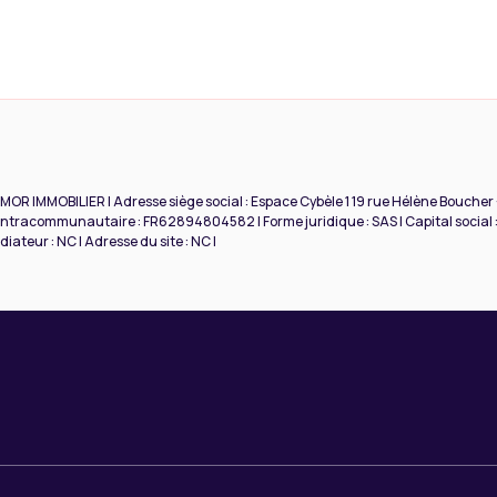
RMOR IMMOBILIER | Adresse siège social : Espace Cybèle 1 19 rue Hélène Boucher
ntracommunautaire : FR62894804582 | Forme juridique : SAS | Capital social :
ateur : NC | Adresse du site : NC |