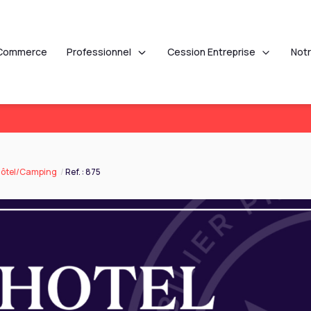
Professionnel
Cession Entreprise
Commerce
Not
ôtel/Camping
Ref. : 875