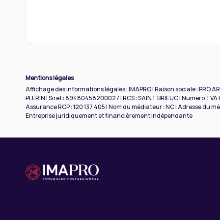
Mentions légales
Affichage des informations légales : IMAPRO | Raison sociale : PRO A
PLERIN | Siret : 89480458200027 | RCS : SAINT BRIEUC | Numero TVA I
Assurance RCP : 120 137 405 | Nom du médiateur : NC | Adresse du médi
Entreprise juridiquement et financièrement indépendante