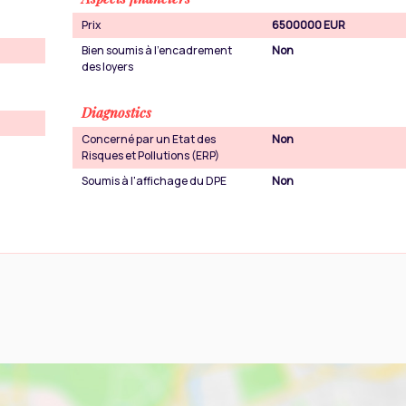
Prix
6500000 EUR
Bien soumis à l'encadrement
Non
des loyers
Diagnostics
Concerné par un Etat des
Non
Risques et Pollutions (ERP)
Soumis à l'affichage du DPE
Non