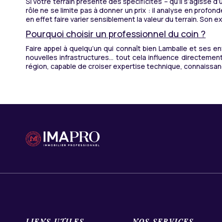
Si votre terrain présente des spécificités – qu’il s’agisse d
rôle ne se limite pas à donner un prix : il analyse en profo
en effet faire varier sensiblement la valeur du terrain. S
Pourquoi choisir un professionnel du coin ?
Faire appel à quelqu’un qui connaît bien Lamballe et ses e
nouvelles infrastructures… tout cela influence directement
région, capable de croiser expertise technique, connaissan
LIENS UTILES
NOS SERVICES