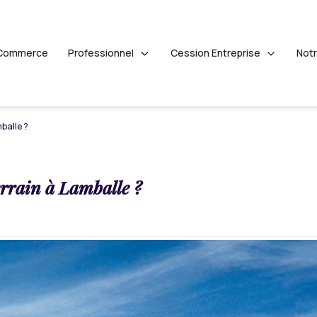
Professionnel
Cession Entreprise
Commerce
Not
mballe ?
errain à Lamballe ?