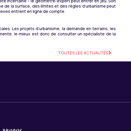
bilité incertaine – le géomètre-expert peut entrer en jeu. Son
ise de la surface, des limites et des règles d’urbanisme peut
plexes entrent en ligne de compte.
cales. Les projets d’urbanisme, la demande en terrains, les
inente, le mieux est donc de consulter un spécialiste de la
TOUTES LES ACTUALITÉS
À PROPOS