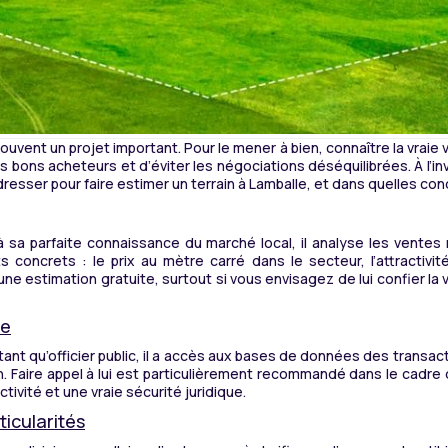
t souvent un projet important. Pour le mener à bien, connaître la vraie
es bons acheteurs et d’éviter les négociations déséquilibrées. À l’inv
adresser pour faire estimer un terrain à Lamballe, et dans quelles con
 sa parfaite connaissance du marché local, il analyse les ventes ré
concrets : le prix au mètre carré dans le secteur, l’attractivi
ne estimation gratuite, surtout si vous envisagez de lui confier la
ée
n tant qu’officier public, il a accès aux bases de données des transa
tion. Faire appel à lui est particulièrement recommandé dans le cad
ivité et une vraie sécurité juridique.
ticularités