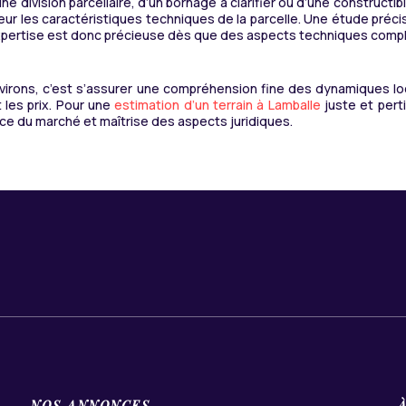
’une division parcellaire, d’un bornage à clarifier ou d’une constructi
ndeur les caractéristiques techniques de la parcelle. Une étude préc
on expertise est donc précieuse dès que des aspects techniques com
nvirons, c’est s’assurer une compréhension fine des dynamiques lo
 les prix. Pour une
estimation d’un terrain à Lamballe
juste et pert
ce du marché et maîtrise des aspects juridiques.
NOS ANNONCES