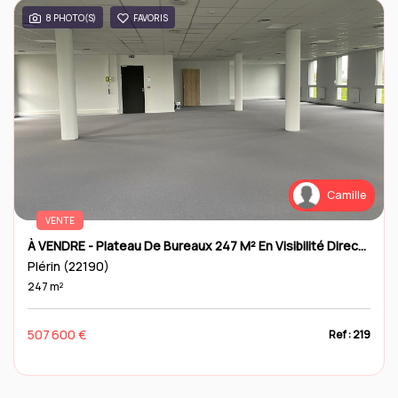
8 PHOTO(S)
FAVORIS
Camille
VENTE
À VENDRE - Plateau De Bureaux 247 M² En Visibilité Directe Sur La RN12
Plérin (22190)
247 m²
507 600 €
Ref : 219