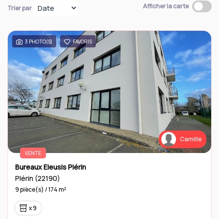
Afficher la carte
Trier par
Contact
3 PHOTO(S)
FAVORIS
Camille
VENTE
Bureaux Eleusis Plérin
Plérin (22190)
9 pièce(s) / 174 m²
x 9