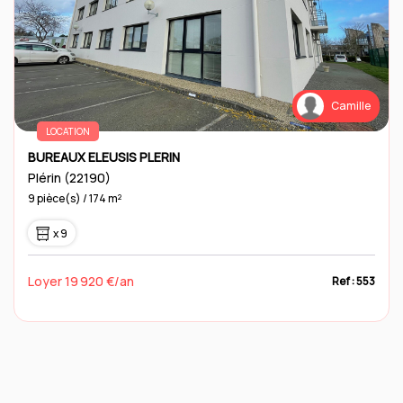
Camille
LOCATION
BUREAUX ELEUSIS PLERIN
Plérin (22190)
9 pièce(s) / 174 m²
x 9
Loyer 19 920 €/an
Ref : 553