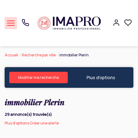
Accueil
Recherche par ville
immobilier Plerin
Commerce
Plus d'options
Professionnel
Modifier ma recherche
Cession Entreprise
immobilier Plerin
Notre agence
29 annonce(s) trouvée(s)
Plus d'options
Créer une alerte
Réalisations