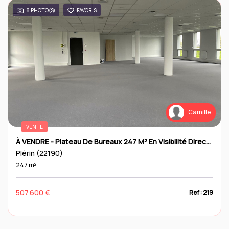
8 PHOTO(S)
FAVORIS
Camille
VENTE
À VENDRE - Plateau De Bureaux 247 M² En Visibilité Directe Sur La RN12
Plérin (22190)
247 m²
507 600 €
Ref : 219