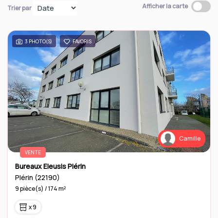
Afficher la carte
Trier par
Contact
3 PHOTO(S)
FAVORIS
Camille
VENTE
Bureaux Eleusis Plérin
Plérin (22190)
9 pièce(s) / 174 m²
x 9