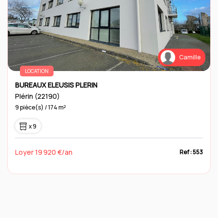
Camille
LOCATION
BUREAUX ELEUSIS PLERIN
Plérin (22190)
9 pièce(s) / 174 m²
x 9
Loyer 19 920 €/an
Ref : 553