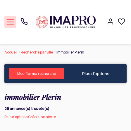
Accueil
Recherche par ville
immobilier Plerin
Commerce
Plus d'options
Professionnel
Modifier ma recherche
Cession Entreprise
immobilier Plerin
Notre agence
29 annonce(s) trouvée(s)
Plus d'options
Créer une alerte
Réalisations