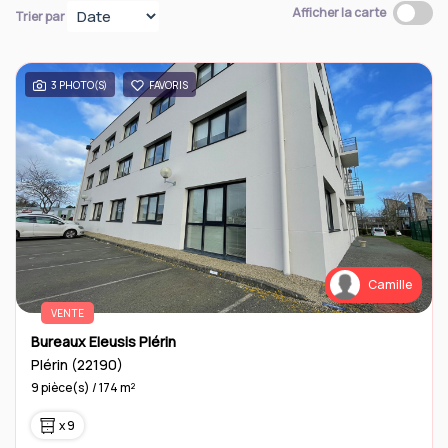
Afficher la carte
Trier par
Contact
3 PHOTO(S)
FAVORIS
Camille
VENTE
Bureaux Eleusis Plérin
Plérin (22190)
9 pièce(s) / 174 m²
x 9