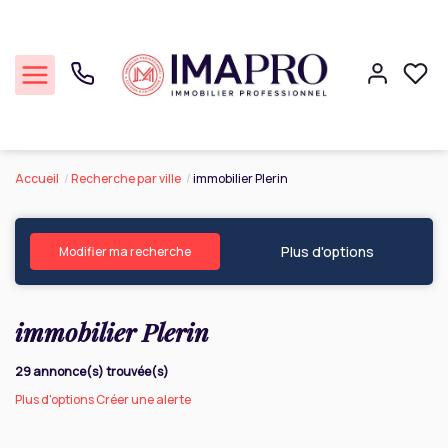
Accueil
Recherche par ville
immobilier Plerin
Commerce
Plus d'options
Professionnel
Modifier ma recherche
Cession Entreprise
immobilier Plerin
Notre agence
29 annonce(s) trouvée(s)
Plus d'options
Créer une alerte
Réalisations