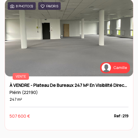
8 PHOTO(S)
FAVORIS
Camille
VENTE
À VENDRE - Plateau De Bureaux 247 M² En Visibilité Directe Sur La RN12
Plérin (22190)
247 m²
507 600 €
Ref : 219