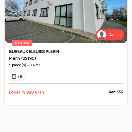
Camille
LOCATION
BUREAUX ELEUSIS PLERIN
Plérin (22190)
9 pièce(s) / 174 m²
x 9
Loyer 19 920 €/an
Ref : 553